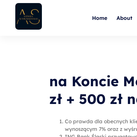
Skip
to
Home
About
content
na Koncie M
zł + 500 zł 
Co prawda dla obecnych klie
wynoszącym 7% oraz z wyśru
ING Bank Śląski przygotowa