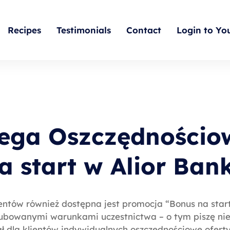
Recipes
Testimonials
Contact
Login to Yo
ega Oszczędnościo
na start w Alior Ban
ntów również dostępna jest promocja “Bonus na start
bowanymi warunkami uczestnictwa – o tym piszę niec
ł dla klientów indywidualnych oszczędnościowe ofert