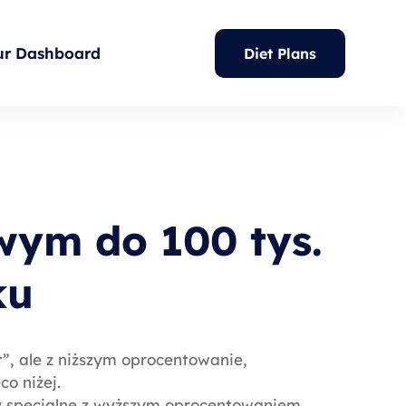
ur Dashboard
Diet Plans
wym do 100 tys.
ku
”, ale z niższym oprocentowanie,
o niżej.
y specjalne z wyższym oprocentowaniem.