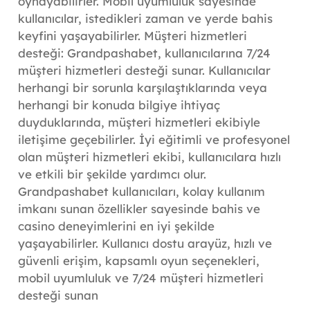
oynayabilirler. Mobil uyumluluk sayesinde
kullanıcılar, istedikleri zaman ve yerde bahis
keyfini yaşayabilirler. Müşteri hizmetleri
desteği: Grandpashabet, kullanıcılarına 7/24
müşteri hizmetleri desteği sunar. Kullanıcılar
herhangi bir sorunla karşılaştıklarında veya
herhangi bir konuda bilgiye ihtiyaç
duyduklarında, müşteri hizmetleri ekibiyle
iletişime geçebilirler. İyi eğitimli ve profesyonel
olan müşteri hizmetleri ekibi, kullanıcılara hızlı
ve etkili bir şekilde yardımcı olur.
Grandpashabet kullanıcıları, kolay kullanım
imkanı sunan özellikler sayesinde bahis ve
casino deneyimlerini en iyi şekilde
yaşayabilirler. Kullanıcı dostu arayüz, hızlı ve
güvenli erişim, kapsamlı oyun seçenekleri,
mobil uyumluluk ve 7/24 müşteri hizmetleri
desteği sunan