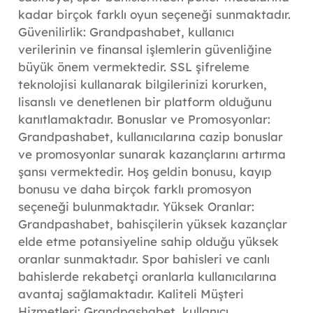
kadar birçok farklı oyun seçeneği sunmaktadır.
Güvenilirlik: Grandpashabet, kullanıcı
verilerinin ve finansal işlemlerin güvenliğine
büyük önem vermektedir. SSL şifreleme
teknolojisi kullanarak bilgilerinizi korurken,
lisanslı ve denetlenen bir platform olduğunu
kanıtlamaktadır. Bonuslar ve Promosyonlar:
Grandpashabet, kullanıcılarına cazip bonuslar
ve promosyonlar sunarak kazançlarını artırma
şansı vermektedir. Hoş geldin bonusu, kayıp
bonusu ve daha birçok farklı promosyon
seçeneği bulunmaktadır. Yüksek Oranlar:
Grandpashabet, bahisçilerin yüksek kazançlar
elde etme potansiyeline sahip olduğu yüksek
oranlar sunmaktadır. Spor bahisleri ve canlı
bahislerde rekabetçi oranlarla kullanıcılarına
avantaj sağlamaktadır. Kaliteli Müşteri
Hizmetleri: Grandpashabet, kullanıcı