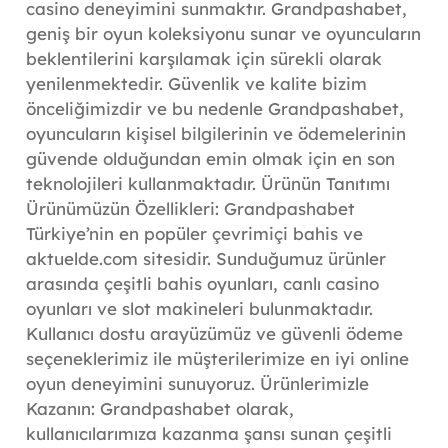
casino deneyimini sunmaktır. Grandpashabet,
geniş bir oyun koleksiyonu sunar ve oyuncuların
beklentilerini karşılamak için sürekli olarak
yenilenmektedir. Güvenlik ve kalite bizim
önceliğimizdir ve bu nedenle Grandpashabet,
oyuncuların kişisel bilgilerinin ve ödemelerinin
güvende olduğundan emin olmak için en son
teknolojileri kullanmaktadır. Ürünün Tanıtımı
Ürünümüzün Özellikleri: Grandpashabet
Türkiye’nin en popüler çevrimiçi bahis ve
aktuelde.com sitesidir. Sunduğumuz ürünler
arasında çeşitli bahis oyunları, canlı casino
oyunları ve slot makineleri bulunmaktadır.
Kullanıcı dostu arayüzümüz ve güvenli ödeme
seçeneklerimiz ile müşterilerimize en iyi online
oyun deneyimini sunuyoruz. Ürünlerimizle
Kazanın: Grandpashabet olarak,
kullanıcılarımıza kazanma şansı sunan çeşitli