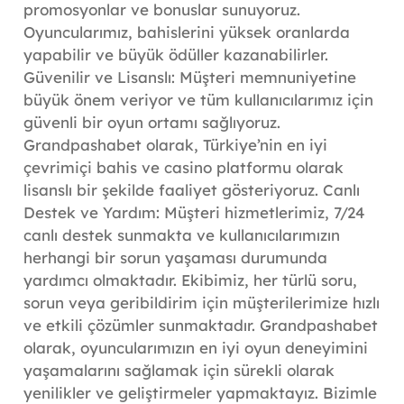
promosyonlar ve bonuslar sunuyoruz.
Oyuncularımız, bahislerini yüksek oranlarda
yapabilir ve büyük ödüller kazanabilirler.
Güvenilir ve Lisanslı: Müşteri memnuniyetine
büyük önem veriyor ve tüm kullanıcılarımız için
güvenli bir oyun ortamı sağlıyoruz.
Grandpashabet olarak, Türkiye’nin en iyi
çevrimiçi bahis ve casino platformu olarak
lisanslı bir şekilde faaliyet gösteriyoruz. Canlı
Destek ve Yardım: Müşteri hizmetlerimiz, 7/24
canlı destek sunmakta ve kullanıcılarımızın
herhangi bir sorun yaşaması durumunda
yardımcı olmaktadır. Ekibimiz, her türlü soru,
sorun veya geribildirim için müşterilerimize hızlı
ve etkili çözümler sunmaktadır. Grandpashabet
olarak, oyuncularımızın en iyi oyun deneyimini
yaşamalarını sağlamak için sürekli olarak
yenilikler ve geliştirmeler yapmaktayız. Bizimle