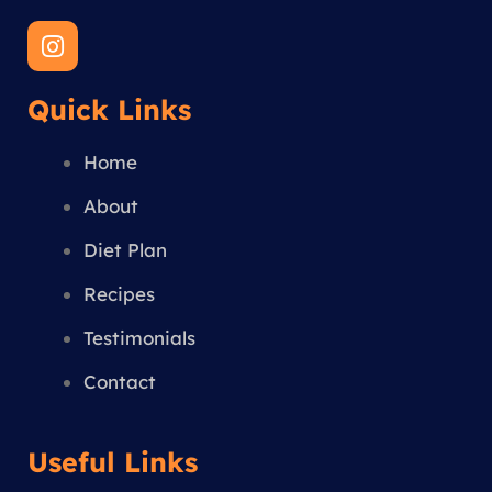
I
n
s
Quick Links
t
a
g
Home
r
a
About
m
Diet Plan
Recipes
Testimonials
Contact
Useful Links