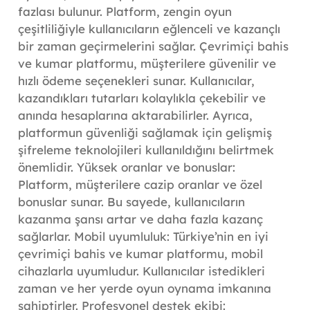
fazlası bulunur. Platform, zengin oyun
çeşitliliğiyle kullanıcıların eğlenceli ve kazançlı
bir zaman geçirmelerini sağlar. Çevrimiçi bahis
ve kumar platformu, müşterilere güvenilir ve
hızlı ödeme seçenekleri sunar. Kullanıcılar,
kazandıkları tutarları kolaylıkla çekebilir ve
anında hesaplarına aktarabilirler. Ayrıca,
platformun güvenliği sağlamak için gelişmiş
şifreleme teknolojileri kullanıldığını belirtmek
önemlidir. Yüksek oranlar ve bonuslar:
Platform, müşterilere cazip oranlar ve özel
bonuslar sunar. Bu sayede, kullanıcıların
kazanma şansı artar ve daha fazla kazanç
sağlarlar. Mobil uyumluluk: Türkiye’nin en iyi
çevrimiçi bahis ve kumar platformu, mobil
cihazlarla uyumludur. Kullanıcılar istedikleri
zaman ve her yerde oyun oynama imkanına
sahiptirler. Profesyonel destek ekibi: