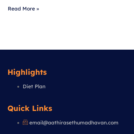
Read More »
Highlights
Diet Plan
Quick Links
email@aathirasethumadhavan.com