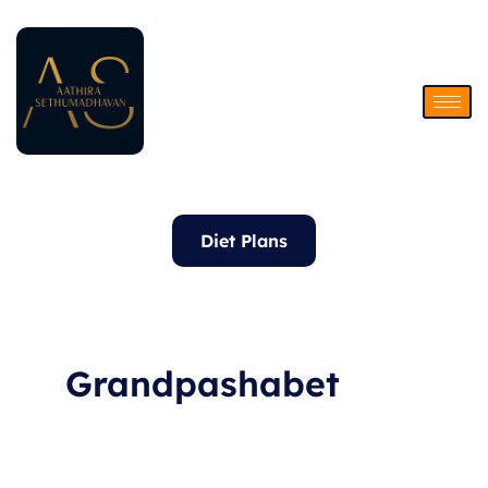
Skip
to
content
Diet Plans
Grandpashabet