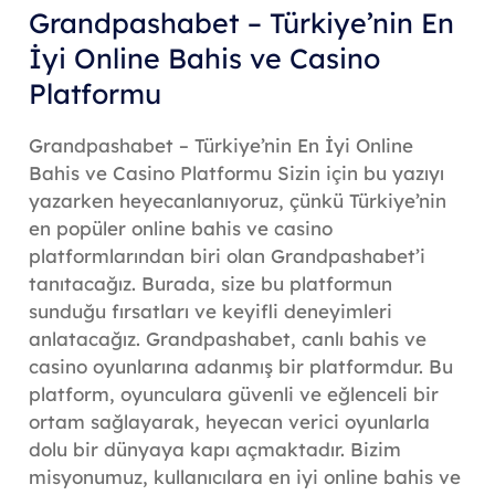
Grandpashabet – Türkiye’nin En
Grandpashabet
–
İyi Online Bahis ve Casino
Türkiye’nin
Platformu
En
İyi
Grandpashabet – Türkiye’nin En İyi Online
Online
Bahis ve Casino Platformu Sizin için bu yazıyı
Bahis
yazarken heyecanlanıyoruz, çünkü Türkiye’nin
ve
en popüler online bahis ve casino
Casino
platformlarından biri olan Grandpashabet’i
Platformu
tanıtacağız. Burada, size bu platformun
sunduğu fırsatları ve keyifli deneyimleri
anlatacağız. Grandpashabet, canlı bahis ve
casino oyunlarına adanmış bir platformdur. Bu
platform, oyunculara güvenli ve eğlenceli bir
ortam sağlayarak, heyecan verici oyunlarla
dolu bir dünyaya kapı açmaktadır. Bizim
misyonumuz, kullanıcılara en iyi online bahis ve