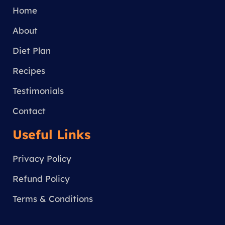
g
Home
r
a
About
m
Diet Plan
Recipes
Testimonials
Contact
Useful Links
Privacy Policy
Refund Policy
Terms & Conditions