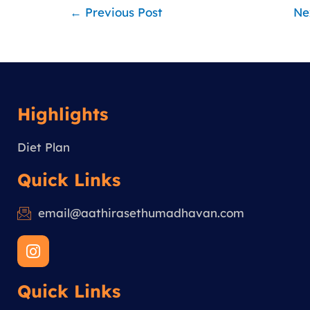
←
Previous Post
Ne
Highlights
Diet Plan
Quick Links
email@aathirasethumadhavan.com
I
n
s
Quick Links
t
a