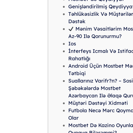
Genişləndirilmiş Qeydiyya
Təhlükəsizlik Və Müştərilə
Dəstək
Mənim Vəsaitlərim Mos
Az-90 Ilə Qorunurmu?
Ios
İnterfeys Icmalı Və Istifa
Rahatlığı
Android Üçün Mostbet Mə
Tətbiqi
Suallarınız Varifr?n? – Sosi
Şəbəkələrdə Mostbet
Azərbaycan Ilə Əlaqə Qur
Müştəri Dəstəyi Xidməti
Futbola Necə Mərc Qoym
Olar
Mostbet Də Kazino Oyunla
Oynaya Bilərəmmi?