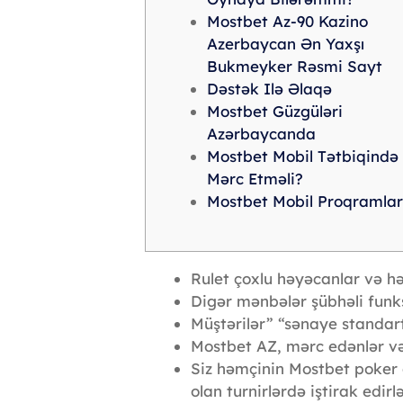
Mostbet Az-90 Kazino
Azerbaycan Ən Yaxşı
Bukmeyker Rəsmi Sayt
Dəstək Ilə Əlaqə
Mostbet Güzgüləri
Azərbaycanda
Mostbet Mobil Tətbiqində
Mərc Etməli?
Mostbet Mobil Proqramlar
Rulet çoxlu həyəcanlar və h
Digər mənbələr şübhəli funks
Müştərilər” “sənaye standartı
Mostbet AZ, mərc edənlər və
Siz həmçinin Mostbet poker 
olan turnirlərdə iştirak edirlə