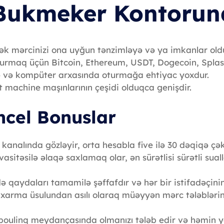
 Bukmeker Kontoru
rək mərcinizi ona uyğun tənzimləyə və ya imkanlar old
durmaq üçün Bitcoin, Ethereum, USDT, Dogecoin, Splash 
 və kompüter arxasında oturmağa ehtiyac yoxdur.
 machine maşınlarının çeşidi olduqca genişdir.
ncel Bonuslar
kanalında gözləyir, orta hesabla five ilə 30 dəqiqə çək
vasitəsilə əlaqə saxlamaq olar, ən sürətlisi sürətli su
adə qaydaları tamamilə şəffafdır və hər bir istifadəçin
çıxarma üsulundan asılı olaraq müəyyən mərc tələblərin
 boulinq meydançasında olmanızı tələb edir və həmin 