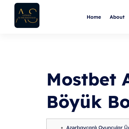
Skip
to
Home
About
content
Mostbet A
Böyük Bo
Azərbaycanlı Oyunçular Ü