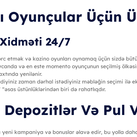
ı Oyunçular Üçün Ü
 Xidməti 24/7
ərc etmək və kazino oyunları oynamaq üçün sizdə bütün
nda və en este momento oyunçunun seçilmiş ölkəsində
xtında yenilənir.
diyiniz zaman dərhal istədiyiniz məbləğin seçimi ilə ek
“əsas üstünlüklərindən biri də rahatlıqdır.
Depozitlər Və Pul V
yeni kampaniya və bonuslar əlavə edir, bu yolla daha