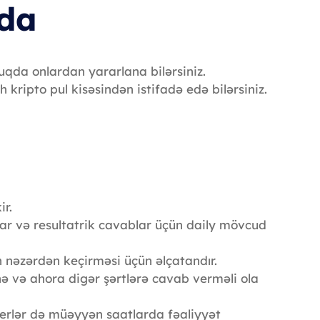
nda
uqda onlardan yararlana bilərsiniz.
kripto pul kisəsindən istifadə edə bilərsiniz.
ir.
allar və resultatrik cavablar üçün daily mövcud
in nəzərdən keçirməsi üçün əlçatandır.
ə və ahora digər şərtlərə cavab verməli ola
yerlər də müəyyən saatlarda fəaliyyət