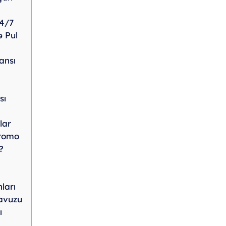
4/7
ə Pul
ansı
sı
lar
romo
?
ları
lavuzu
ı