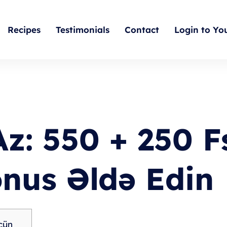
Recipes
Testimonials
Contact
Login to Yo
z: 550 + 250 F
nus Əldə Edin
çün