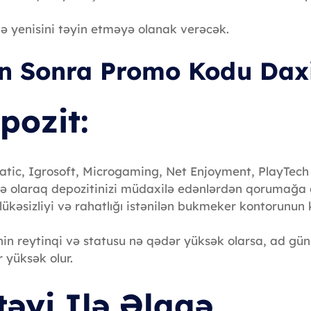
və yenisini təyin etməyə olanak verəcək.
 Sonra Promo Kodu Daxi
ozit:
ic, Igrosoft, Microgaming, Net Enjoyment, PlayTech və
ə olaraq depozitinizi müdaxilə edənlərdən qorumağa ça
lükəsizliyi və rahatlığı istənilən bukmeker kontorunun 
nin reytinqi və statusu nə qədər yüksək olarsa, ad gün
 yüksək olur.
əyi Ilə Əlaqə