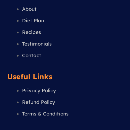
r
a
About
m
Diet Plan
Recipes
Testimonials
Contact
Useful Links
Privacy Policy
Refund Policy
Terms & Conditions